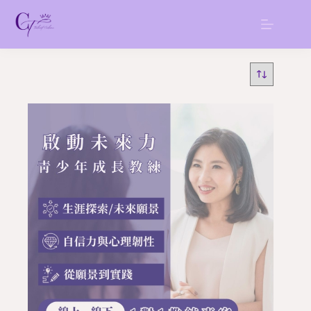
跳
至
主
要
內
容