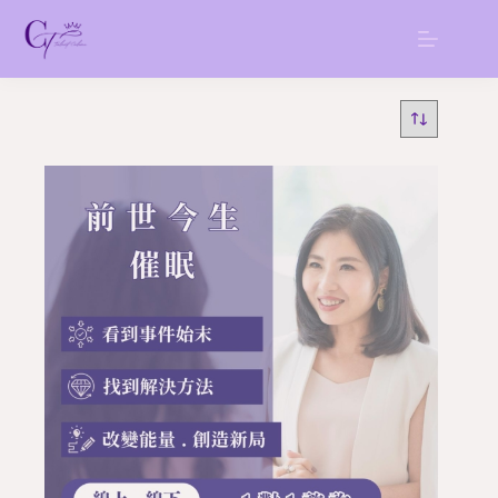
跳
至
主
要
內
容