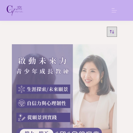
跳
至
主
要
內
容