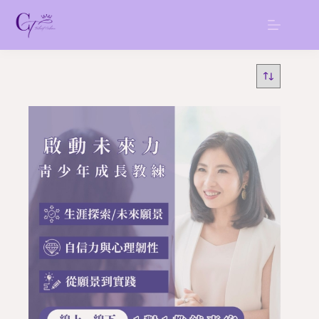
跳
至
主
要
內
容