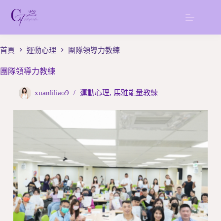
跳
至
主
要
首頁
運動心理
團隊領導力教練
內
容
團隊領導力教練
xuanliliao9
運動心理
,
馬雅能量教練