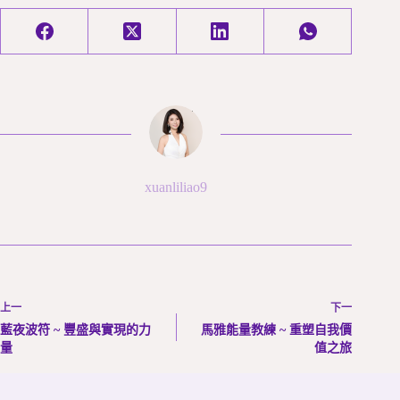
xuanliliao9
上一
下一
藍夜波符 ~ 豐盛與實現的力
馬雅能量教練 ~ 重塑自我價
量
值之旅