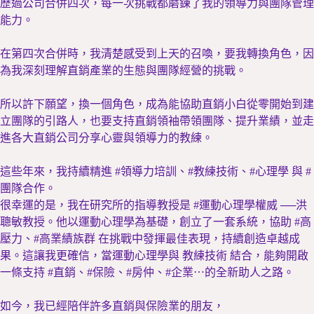
歷過公司合併四次，每一次挑戰都磨鍊了我的領導力與團隊管理
能力。
在第四次合併時，我清楚感受到上天的召喚，要我轉換角色，因
為我深刻理解直銷產業的生態與團隊經營的挑戰。
所以許下願望，換一個角色，成為能協助直銷小白從零開始到建
立團隊的引路人，也要支持直銷領袖帶領團隊、提升業績，並走
進各大直銷公司分享心靈與領導力的教練。
這些年來，我持續精進 #領導力培訓、#教練技術、#心理學 與 #
團隊合作。
很幸運的是，我在研究所的指導教授是 #運動心理學權威 ──洪
聰敏教授。他以運動心理學為基礎，創立了一套系統，協助 #高
壓力、#高業績族群 在挑戰中發揮最佳表現，持續創造卓越成
果。這讓我更確信，當運動心理學與 教練技術 結合，能夠開啟
一條支持 #直銷、#保險、#房仲、#企業⋯的全新助人之路。
如今，我已經陪伴許多直銷與保險業的朋友，